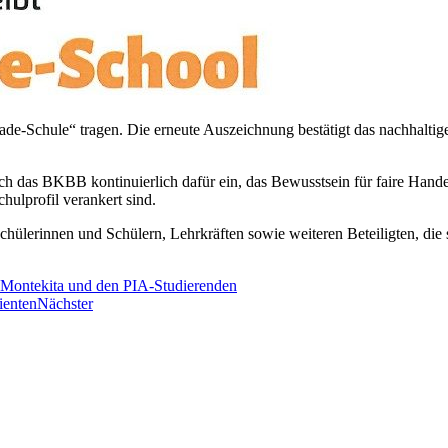
rade-Schule“ tragen. Die erneute Auszeichnung bestätigt das nachhalti
sich das BKBB kontinuierlich dafür ein, das Bewusstsein für faire Ha
chulprofil verankert sind.
ülerinnen und Schülern, Lehrkräften sowie weiteren Beteiligten, die s
r Montekita und den PIA-Studierenden
ienten
Nächster