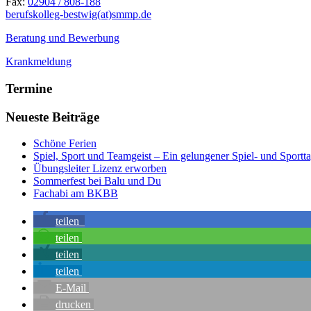
Fax:
02904 / 808-188
berufskolleg-bestwig(at)smmp.de
Beratung und Bewerbung
Krankmeldung
Termine
Neueste Beiträge
Schöne Ferien
Spiel, Sport und Teamgeist – Ein gelungener Spiel- und Sportt
Übungsleiter Lizenz erworben
Sommerfest bei Balu und Du
Fachabi am BKBB
teilen
teilen
teilen
teilen
E-Mail
drucken